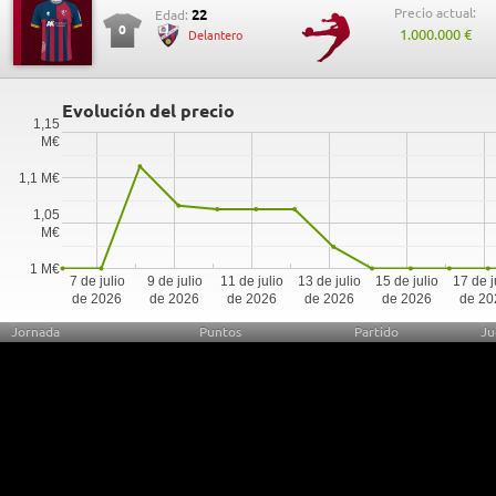
Precio actual:
22
Edad:
0
1.000.000 €
Delantero
Evolución del precio
1,15
M€
1,1 M€
1,05
M€
1 M€
7 de julio
9 de julio
11 de julio
13 de julio
15 de julio
17 de j
de 2026
de 2026
de 2026
de 2026
de 2026
de 20
Jornada
Puntos
Partido
Ju