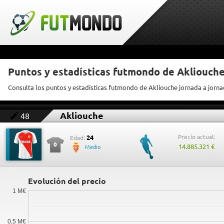
Puntos y estadísticas futmondo de Akliouch
Consulta los puntos y estadísticas futmondo de Akliouche jornada a jorn
Akliouche
48
Precio actual:
24
Edad:
0
14.885.321 €
Medio
Evolución del precio
1 M€
0,5 M€