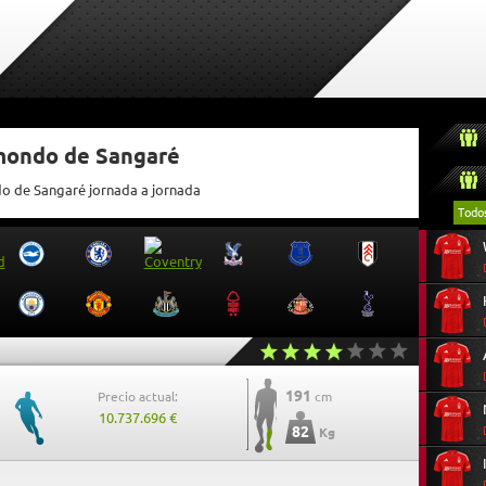
tmondo de Sangaré
do de Sangaré jornada a jornada
Todo
191
Precio actual:
cm
10.737.696 €
82
Kg