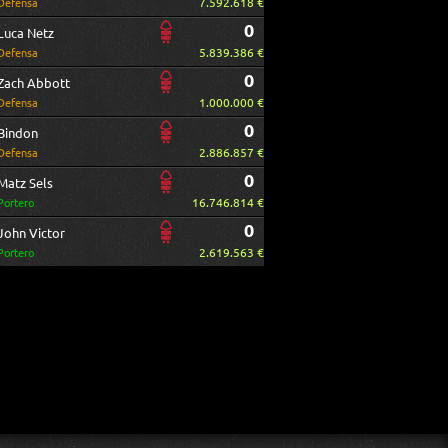
7.592.618 €
Defensa
0
Luca Netz
5.839.386 €
Defensa
0
Zach Abbott
1.000.000 €
Defensa
0
Bindon
2.886.857 €
Defensa
0
Matz Sels
16.746.814 €
Portero
0
John Victor
2.619.563 €
Portero