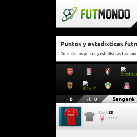
Puntos y estadísticas fu
Consulta los puntos y estadísticas futmon
Sangaré
0
0
28
Edad:
Medio