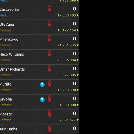
7.187.698 €
Medio
0
Gustavo Sá
17.380.403 €
Medio
0
Ola Aina
13.172.154 €
Defensa
0
Milenkovic
21.231.735 €
Defensa
0
Neco Williams
23.886.094 €
Defensa
0
Omar Richards
3.677.805 €
Defensa
0
Murillo
16.299.390 €
Defensa
0
Savona
1.000.000 €
Defensa
0
Morato
7.821.577 €
Defensa
0
Jair Cunha