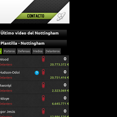
Contacto
Último video del Nottingham
Plantilla - Nottingham
s
Porteros
Defensas
Medios
Delanteros
0
Wood
20.773.372 €
Delantero
0
Hudson-Odoi
20.751.416 €
Delantero
0
Awoniyi
2.323.069 €
Delantero
0
Ndoye
6.645.771 €
Delantero
0
Igor Jesús
12.986.520 €
Delantero