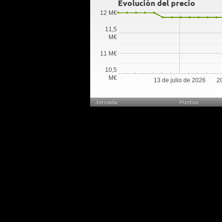
Evolución del precio
12 M€
11,5
M€
11 M€
10,5
M€
13 de julio de 2026
20
Jornada
Puntos