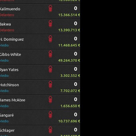
0
Kalimuendo
15.366.514 €
Delantero
0
Bakwa
13.390.713 €
Delantero
0
N. Domínguez
11.468.645 €
Medio
0
Gibbs-White
49.264.370 €
Medio
0
Ryan Yates
3.302.552 €
Medio
0
Hutchinson
7.702.072 €
Medio
0
James McAtee
1.656.650 €
Medio
0
Sangaré
10.737.696 €
Medio
0
Schlager