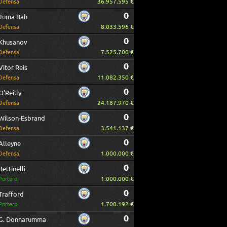
36.957.595 €
Defensa
0
Juma Bah
8.033.596 €
Defensa
0
Khusanov
7.525.700 €
Defensa
0
Vitor Reis
11.082.350 €
Defensa
0
O'Reilly
24.187.970 €
Defensa
0
Wilson-Esbrand
3.541.137 €
Defensa
0
Alleyne
1.000.000 €
Defensa
0
Bettinelli
1.000.000 €
Portero
0
Trafford
1.700.192 €
Portero
0
G. Donnarumma