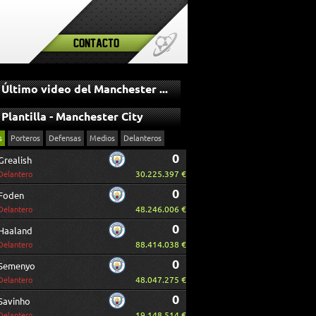
Contacto
Último video del Manchester City
Plantilla - Manchester City
s
Porteros
Defensas
Medios
Delanteros
0
Grealish
30.225.397 €
Delantero
0
Foden
48.246.006 €
Delantero
0
Haaland
88.414.038 €
Delantero
0
Semenyo
48.047.275 €
Delantero
0
Savinho
19.148.514 €
Delantero