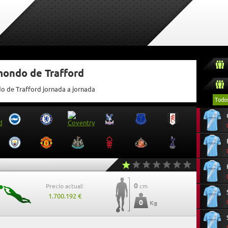
mondo de Trafford
do de Trafford jornada a jornada
Todo
0
Precio actual:
cm
1.700.192 €
0
Kg