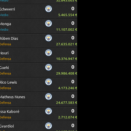
32.843.005 €
Medio
0
Echeverri
5.465.554 €
Medio
0
Monga
11.107.002 €
Medio
0
Rúben Dias
27.635.021 €
Defensa
0
Nouri
10.376.947 €
Defensa
0
Guehi
29.986.408 €
Defensa
0
Rico Lewis
4.173.246 €
Defensa
0
Matheus Nunes
24.677.583 €
Defensa
0
Issa Kaboré
2.712.074 €
Defensa
0
Gvardiol