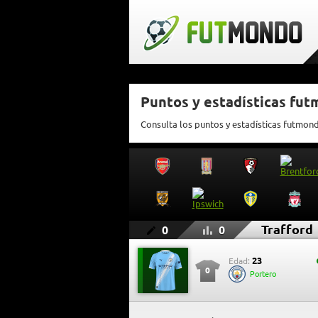
Puntos y estadísticas fut
Consulta los puntos y estadísticas futmon
Trafford
0
0
23
Edad:
0
Portero