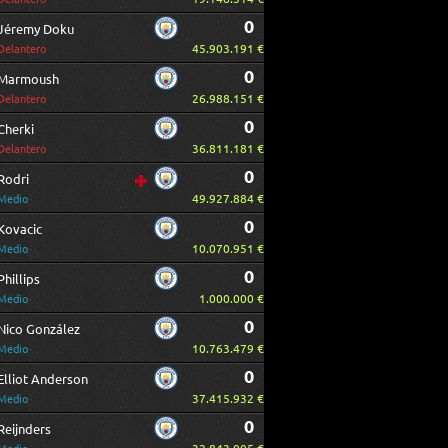
0
Jéremy Doku
45.903.191 €
Delantero
0
Marmoush
26.988.151 €
Delantero
0
Cherki
36.811.181 €
Delantero
0
Rodri
49.927.884 €
Medio
0
Kovacic
10.070.951 €
Medio
0
Phillips
1.000.000 €
Medio
0
Nico González
10.763.479 €
Medio
0
Elliot Anderson
37.415.932 €
Medio
0
Reijnders