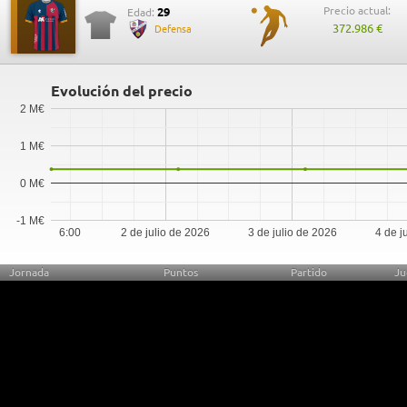
Precio actual:
29
Edad:
372.986 €
Defensa
Evolución del precio
2 M€
1 M€
0 M€
-1 M€
6:00
2 de julio de 2026
3 de julio de 2026
4 de j
Jornada
Puntos
Partido
Ju