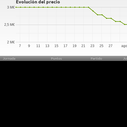
Evolución del precio
3 M€
2,5 M€
2 M€
7
9
11
13
15
17
19
21
23
25
27
ago
Jornada
Puntos
Partido
Ju