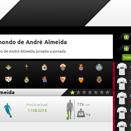
tmondo de André Almeida
do de André Almeida jornada a jornada
Todo
meida
176
Precio actual:
cm
1.158.323 €
68
Kg