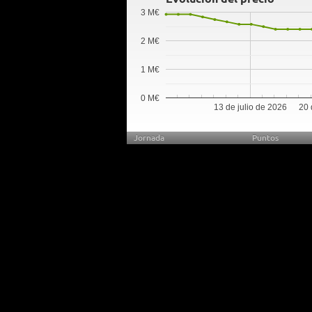
3 M€
2 M€
1 M€
0 M€
13 de julio de 2026
20 
Jornada
Puntos