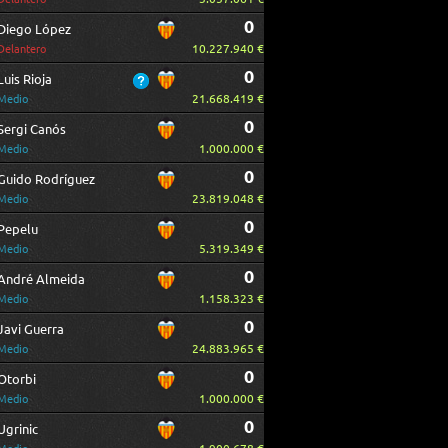
0
Diego López
10.227.940 €
Delantero
0
Luis Rioja
21.668.419 €
Medio
0
Sergi Canós
1.000.000 €
Medio
0
Guido Rodríguez
23.819.048 €
Medio
0
Pepelu
5.319.349 €
Medio
0
André Almeida
1.158.323 €
Medio
0
Javi Guerra
24.883.965 €
Medio
0
Otorbi
1.000.000 €
Medio
0
Ugrinic