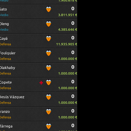
1.900.678 €
Medio
0
Sato
3.811.951 €
Medio
0
Dieng
4.385.646 €
Medio
0
Gayá
11.935.905 €
Defensa
0
Foulquier
1.000.000 €
Defensa
0
Diakhaby
1.000.000 €
Defensa
0
Copete
1.000.000 €
Defensa
0
Jesús Vázquez
1.000.000 €
Defensa
0
Iranzo
1.000.000 €
Defensa
0
Tárrega