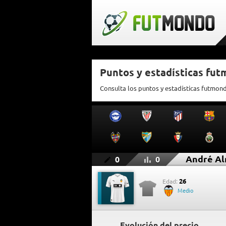
Puntos y estadísticas fu
Consulta los puntos y estadísticas futmon
André Al
0
0
26
Edad:
Medio
Evolución del precio