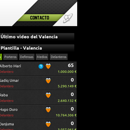
Contacto
Último video del Valencia
Plantilla - Valencia
s
Porteros
Defensas
Medios
Delanteros
65
Alberto Marí
1.000.000 €
Delantero
0
Sadiq Umar
5.290.149 €
Delantero
0
Raba
2.640.132 €
Delantero
0
Hugo Duro
10.764.306 €
Delantero
0
Danjuma
3.057.061 €
Delantero