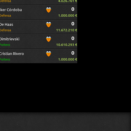
4.026.761 €
Defensa
0
Iker Córdoba
1.000.000 €
Defensa
0
De Haas
11.672.210 €
Defensa
0
Dimitrievski
10.610.293 €
Portero
0
Cristian Rivero
1.000.000 €
Portero