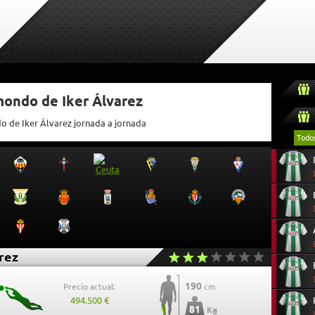
mondo de Iker Álvarez
o de Iker Álvarez jornada a jornada
Todo
rez
190
Precio actual:
cm
494.500 €
81
Kg