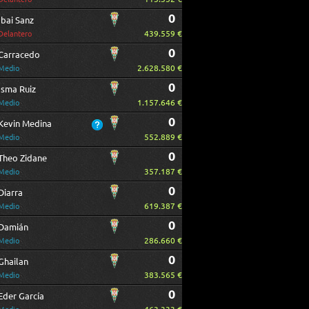
0
Ibai Sanz
439.559 €
Delantero
0
Carracedo
2.628.580 €
Medio
0
Isma Ruiz
1.157.646 €
Medio
0
Kevin Medina
552.889 €
Medio
0
Theo Zidane
357.187 €
Medio
0
Diarra
619.387 €
Medio
0
Damián
286.660 €
Medio
0
Ghailan
383.565 €
Medio
0
Eder García