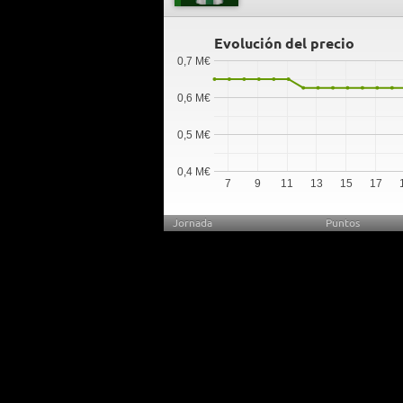
Evolución del precio
0,7 M€
0,6 M€
0,5 M€
0,4 M€
7
9
11
13
15
17
Jornada
Puntos