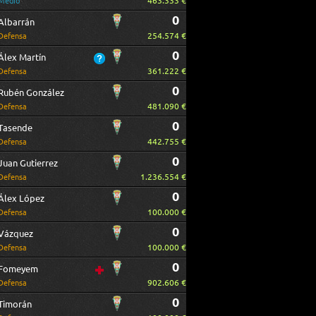
463.333 €
Medio
0
Albarrán
254.574 €
Defensa
0
Álex Martín
361.222 €
Defensa
0
Rubén González
481.090 €
Defensa
0
Tasende
442.755 €
Defensa
0
Juan Gutierrez
1.236.554 €
Defensa
0
Álex López
100.000 €
Defensa
0
Vázquez
100.000 €
Defensa
0
Fomeyem
902.606 €
Defensa
0
Timorán