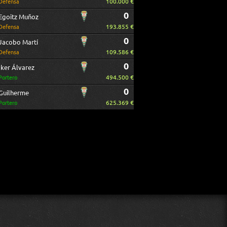
100.000 €
Defensa
0
Egoitz Muñoz
193.855 €
Defensa
0
Jacobo Martí
109.586 €
Defensa
0
Iker Álvarez
494.500 €
Portero
0
Guilherme
625.369 €
Portero