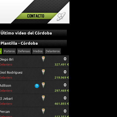
Contacto
Último video del Córdoba
Plantilla - Córdoba
s
Porteros
Defensas
Medios
Delanteros
0
Diego Bri
327.491 €
Delantero
0
Enol Rodríguez
219.969 €
Delantero
0
Adilson
297.469 €
Delantero
0
El Jebari
461.893 €
Delantero
0
Percan
113.352 €
Delantero