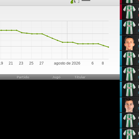
19
21
23
25
27
agosto de 2026
6
8
Partido
Jugó
Titular