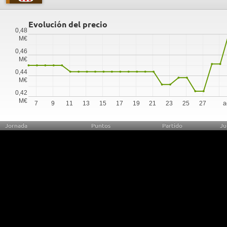
Evolución del precio
0,48
M€
0,46
M€
0,44
M€
0,42
M€
7
9
11
13
15
17
19
21
23
25
27
a
Jornada
Puntos
Partido
Ju