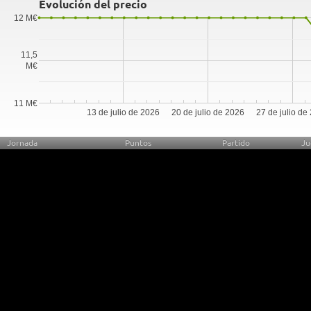
Evolución del precio
12 M€
11,5
M€
11 M€
13 de julio de 2026
20 de julio de 2026
27 de julio de
Jornada
Puntos
Partido
Ju