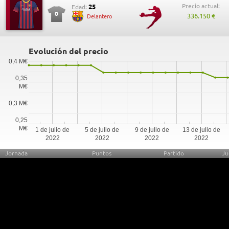
Precio actual:
25
Edad:
0
336.150 €
Delantero
Evolución del precio
0,4 M€
0,35
M€
0,3 M€
0,25
M€
1 de julio de
5 de julio de
9 de julio de
13 de julio de
2022
2022
2022
2022
Jornada
Puntos
Partido
Ju