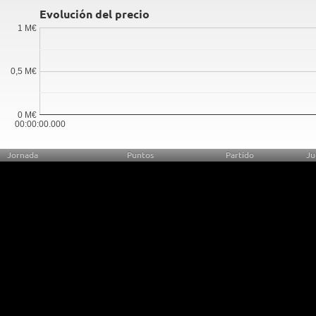
Evolución del precio
1 M€
0,5 M€
0 M€
00:00:00.000
Jornada
Puntos
Partido
Ju