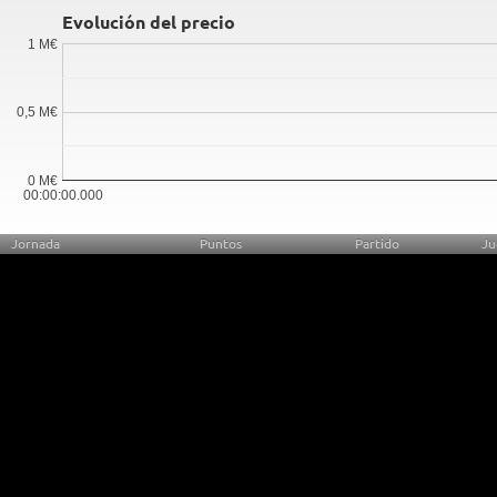
Evolución del precio
1 M€
0,5 M€
0 M€
00:00:00.000
Jornada
Puntos
Partido
Ju