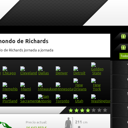
mondo de Richards
do de Richards jornada a jornada
Todo
211
Precio actual:
cm
16.643.859 €