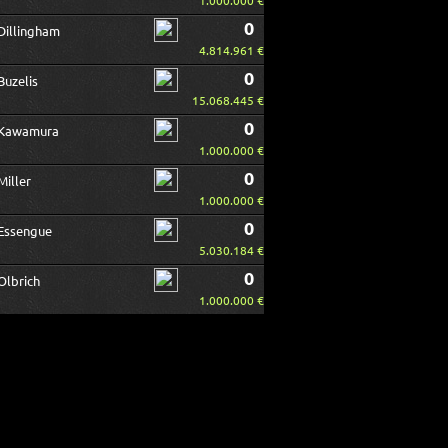
1.000.000 €
0
Dillingham
4.814.961 €
0
Buzelis
15.068.445 €
0
Kawamura
1.000.000 €
0
Miller
1.000.000 €
0
Essengue
5.030.184 €
0
Olbrich
1.000.000 €