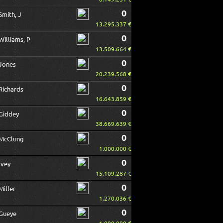
0
Smith, J
13.295.337 €
0
Williams, P
13.509.664 €
0
Jones
20.239.568 €
0
Richards
16.643.859 €
0
Giddey
38.669.639 €
0
McClung
1.000.000 €
0
Ivey
15.109.287 €
0
Miller
1.270.036 €
0
Gueye