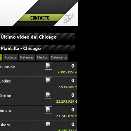
Contacto
Último video del Chicago
Plantilla - Chicago
s
Porteros
Defensas
Medios
Delanteros
0
Yabusele
6.005.026 €
0
Collins
7.939.586 €
0
Sexton
22.293.929 €
0
Simons
23.745.020 €
0
Okoro
8.149.231 €