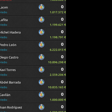
0
Lacen
1.017.572 €
Medio
0
Lafita
1.199.621 €
Medio
0
Michel Madera
1.198.791 €
Medio
0
Pedro León
6.222.013 €
Medio
0
Diego Castro
10.896.298 €
Medio
0
Xavi Torres
2.559.206 €
Medio
0
Abdel Barrada
10.835.165 €
Medio
0
Gavilán
1.000.000 €
Medio
0
Juan Rodríguez