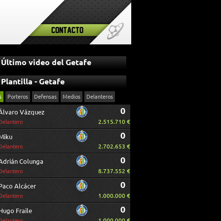
Contacto
Último video del Getafe
Plantilla - Getafe
s
Porteros
Defensas
Medios
Delanteros
0
Álvaro Vázquez
2.515.710 €
Delantero
0
Miku
2.702.653 €
Delantero
0
Adrián Colunga
8.737.552 €
Delantero
0
Paco Alcácer
1.000.000 €
Delantero
0
Hugo Fraile
1.000.000 €
Delantero