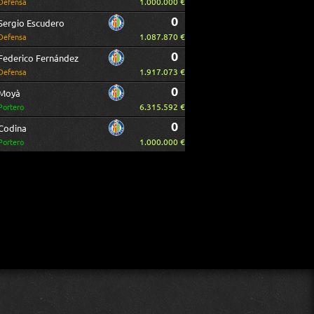
1.000.000 €
Defensa
0
Sergio Escudero
1.087.870 €
Defensa
0
Federico Fernández
1.917.073 €
Defensa
0
Moyà
6.315.592 €
Portero
0
Codina
1.000.000 €
Portero