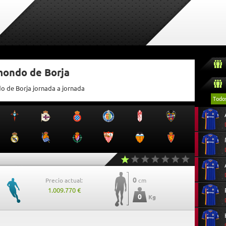
mondo de Borja
do de Borja jornada a jornada
Todo
0
Precio actual:
cm
1.009.770 €
0
Kg