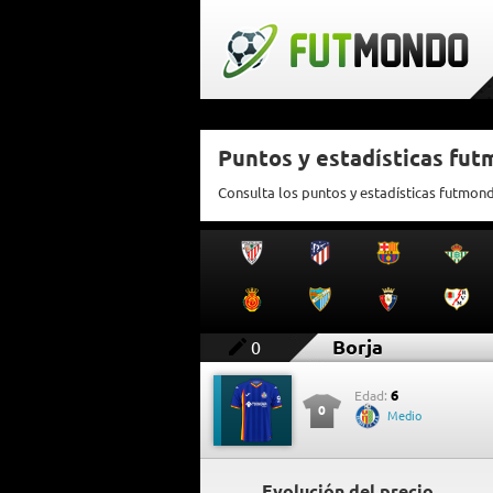
Puntos y estadísticas fut
Consulta los puntos y estadísticas futmon
Borja
0
6
Edad:
0
Medio
Evolución del precio