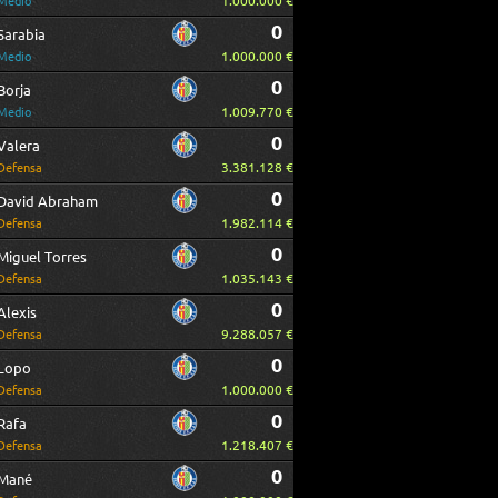
1.000.000 €
Medio
0
Sarabia
1.000.000 €
Medio
0
Borja
1.009.770 €
Medio
0
Valera
3.381.128 €
Defensa
0
David Abraham
1.982.114 €
Defensa
0
Miguel Torres
1.035.143 €
Defensa
0
Alexis
9.288.057 €
Defensa
0
Lopo
1.000.000 €
Defensa
0
Rafa
1.218.407 €
Defensa
0
Mané