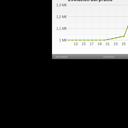
1,3 M€
1,2 M€
1,1 M€
1 M€
13
15
17
19
21
23
25
Jornada
Puntos