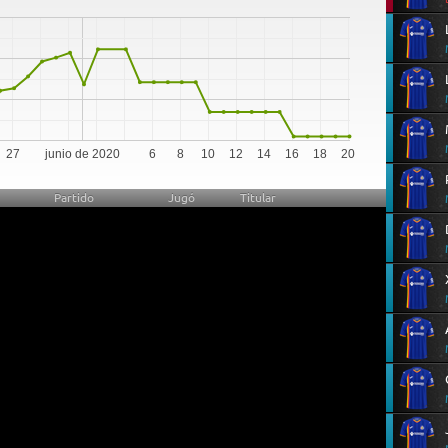
0
27
junio de 2020
6
8
10
12
14
16
18
20
Partido
Jugó
Titular