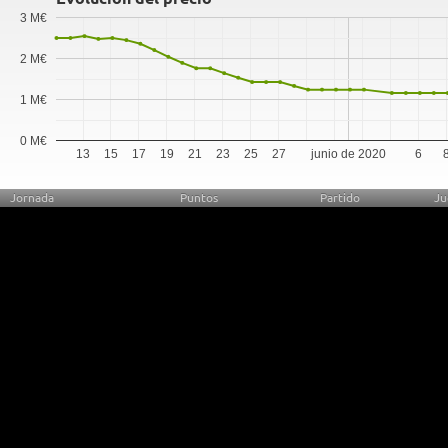
3 M€
2 M€
1 M€
0 M€
13
15
17
19
21
23
25
27
junio de 2020
6
Jornada
Puntos
Partido
Ju