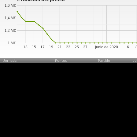
1,6 M€
1,4 M€
1,2 M€
1 M€
13
15
17
19
21
23
25
27
junio de 2020
6
Jornada
Puntos
Partido
Ju