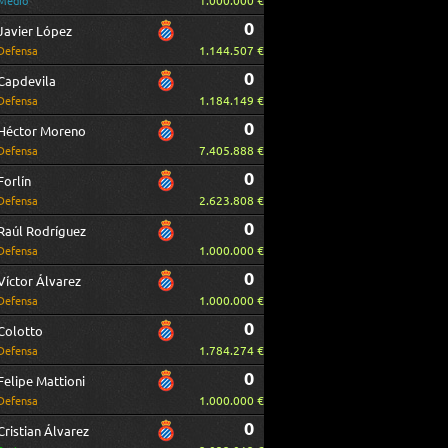
1.000.000 €
Medio
0
Javier López
1.144.507 €
Defensa
0
Capdevila
1.184.149 €
Defensa
0
Héctor Moreno
7.405.888 €
Defensa
0
Forlín
2.623.808 €
Defensa
0
Raúl Rodríguez
1.000.000 €
Defensa
0
Víctor Álvarez
1.000.000 €
Defensa
0
Colotto
1.784.274 €
Defensa
0
Felipe Mattioni
1.000.000 €
Defensa
0
Cristian Álvarez