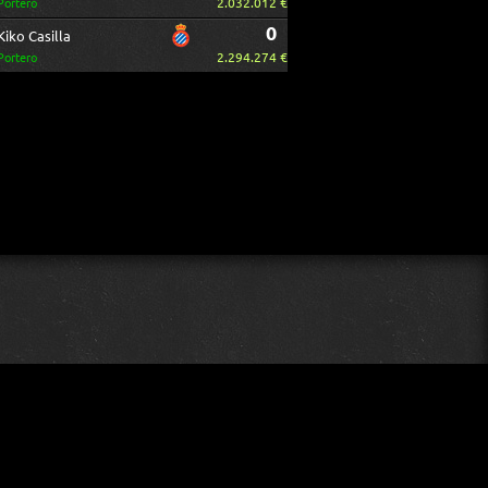
2.032.012 €
Portero
0
Kiko Casilla
2.294.274 €
Portero