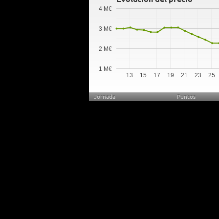
4 M€
3 M€
2 M€
1 M€
13
15
17
19
21
23
25
Jornada
Puntos