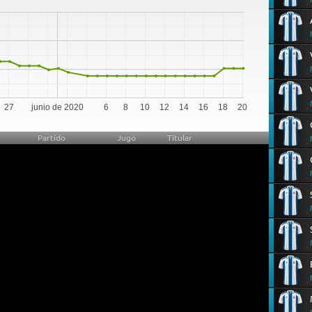
0
27
junio de 2020
6
8
10
12
14
16
18
20
Partido
Jugó
Titular