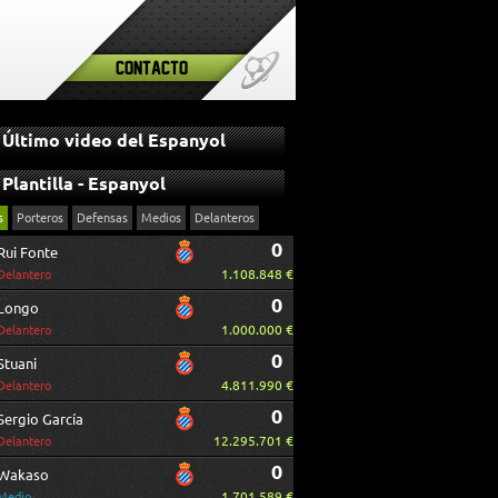
Contacto
Último video del Espanyol
Plantilla - Espanyol
s
Porteros
Defensas
Medios
Delanteros
0
Rui Fonte
1.108.848 €
Delantero
0
Longo
1.000.000 €
Delantero
0
Stuani
4.811.990 €
Delantero
0
Sergio García
12.295.701 €
Delantero
0
Wakaso
1.701.589 €
Medio