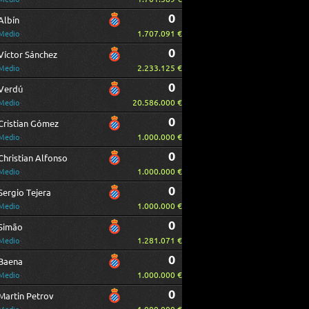
0
Albín
1.707.091 €
Medio
0
Víctor Sánchez
2.233.125 €
Medio
0
Verdú
20.586.000 €
Medio
0
Cristian Gómez
1.000.000 €
Medio
0
Christian Alfonso
1.000.000 €
Medio
0
Sergio Tejera
1.000.000 €
Medio
0
Simão
1.281.071 €
Medio
0
Baena
1.000.000 €
Medio
0
Martin Petrov