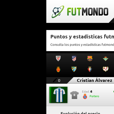
Puntos y estadísticas fut
Consulta los puntos y estadísticas futmond
Cristian Álvarez
0
6
Edad:
0
Portero
Evolución del precio