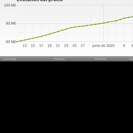
100 M€
90 M€
80 M€
13
15
17
19
21
23
25
27
junio de 2020
6
Jornada
Puntos
Partido
Ju