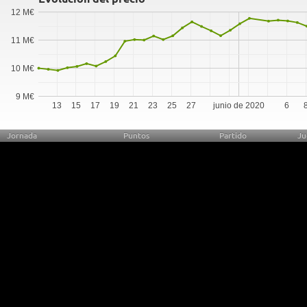
12 M€
11 M€
10 M€
9 M€
13
15
17
19
21
23
25
27
junio de 2020
6
Jornada
Puntos
Partido
Ju