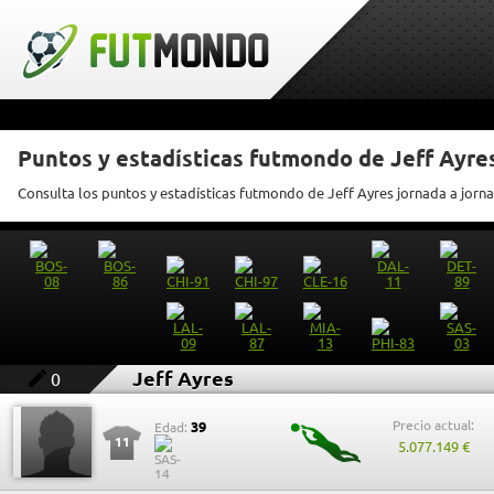
Puntos y estadísticas futmondo de Jeff Ayre
Consulta los puntos y estadísticas futmondo de Jeff Ayres jornada a jorn
Jeff Ayres
0
Precio actual:
39
Edad:
11
5.077.149 €