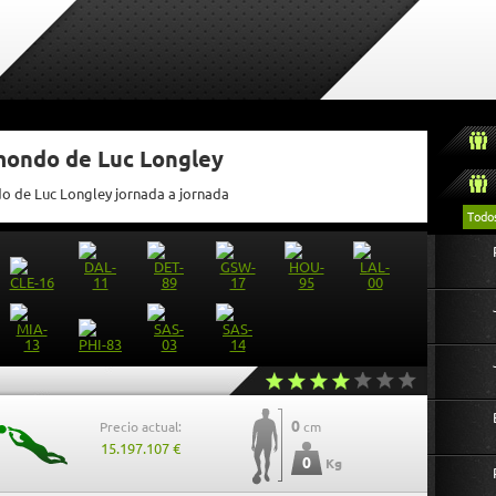
tmondo de Luc Longley
do de Luc Longley jornada a jornada
Todo
0
Precio actual:
cm
15.197.107 €
0
Kg