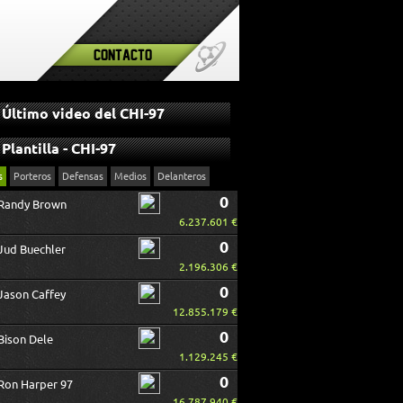
Contacto
Último video del CHI-97
Plantilla - CHI-97
s
Porteros
Defensas
Medios
Delanteros
0
Randy Brown
6.237.601 €
0
Jud Buechler
2.196.306 €
0
Jason Caffey
12.855.179 €
0
Bison Dele
1.129.245 €
0
Ron Harper 97
16.787.940 €