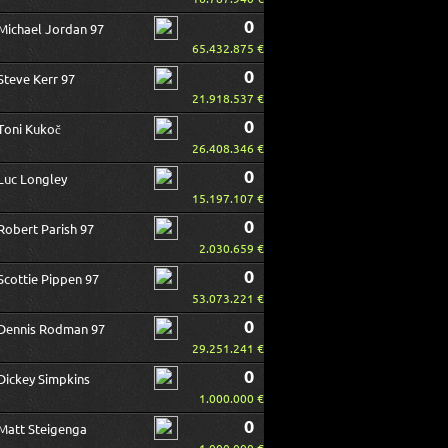
0
Michael Jordan 97
65.432.875 €
0
Steve Kerr 97
21.918.537 €
0
Toni Kukoč
26.408.346 €
0
Luc Longley
15.197.107 €
0
Robert Parish 97
2.030.659 €
0
Scottie Pippen 97
53.073.221 €
0
Dennis Rodman 97
29.251.241 €
0
Dickey Simpkins
1.000.000 €
0
Matt Steigenga