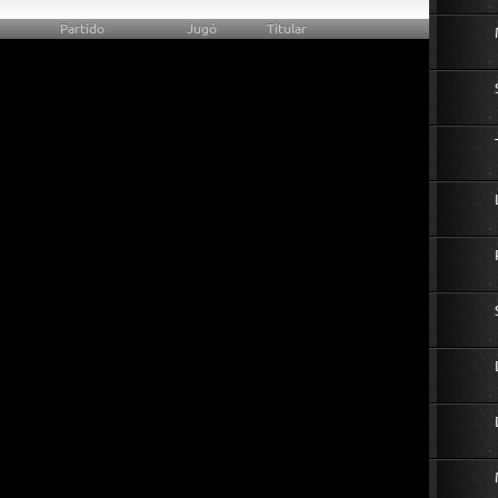
Partido
Jugó
Titular
13