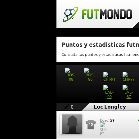
Puntos y estadísticas fu
Consulta los puntos y estadísticas futmon
Luc Longley
0
57
Edad:
13