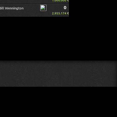
1.000.000 €
0
Bill Wennington
2.955.174 €