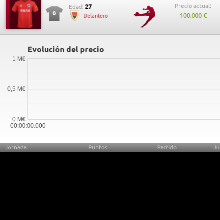
Precio actual:
27
Edad:
0
100.000 €
Delantero
Evolución del precio
1 M€
0,5 M€
0 M€
00:00:00.000
Jornada
Puntos
Partido
Ju