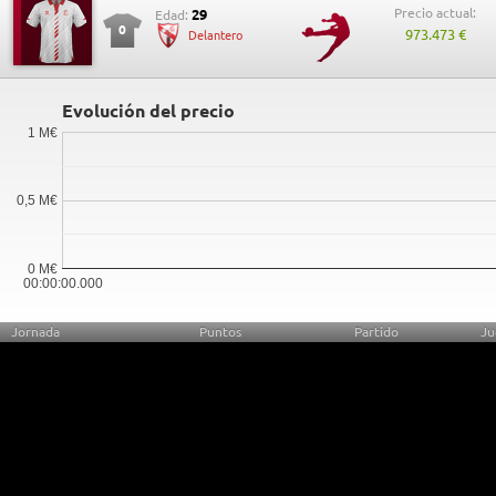
Precio actual:
29
Edad:
0
973.473 €
Delantero
Evolución del precio
1 M€
0,5 M€
0 M€
00:00:00.000
Jornada
Puntos
Partido
Ju