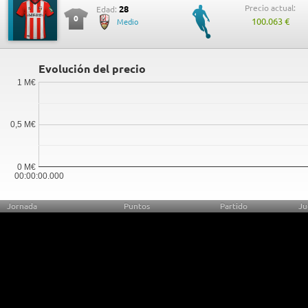
Precio actual:
28
Edad:
0
100.063 €
Medio
Evolución del precio
1 M€
0,5 M€
0 M€
00:00:00.000
Jornada
Puntos
Partido
Ju