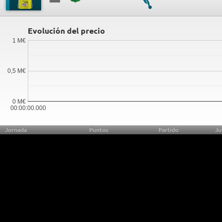
Evolución del precio
1 M€
0,5 M€
0 M€
00:00:00.000
Jornada
Puntos
Partido
Ju