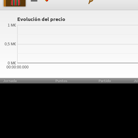
Evolución del precio
1 M€
0,5 M€
0 M€
00:00:00.000
Jornada
Puntos
Partido
Ju