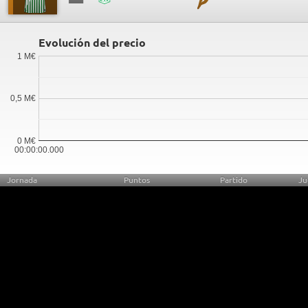
Evolución del precio
1 M€
0,5 M€
0 M€
00:00:00.000
Jornada
Puntos
Partido
Ju