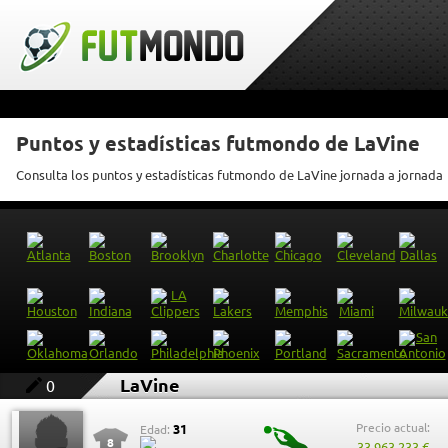
Puntos y estadísticas futmondo de LaVine
Consulta los puntos y estadísticas futmondo de LaVine jornada a jornada
LaVine
0
Precio actual:
31
Edad:
8
33.963.233 €