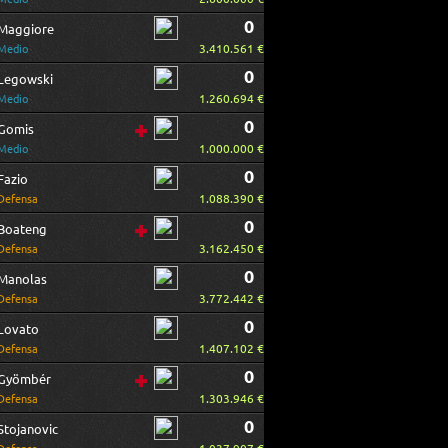
0
Maggiore
3.410.561 €
Medio
0
Legowski
1.260.694 €
Medio
0
Gomis
1.000.000 €
Medio
0
Fazio
1.088.390 €
Defensa
0
Boateng
3.162.450 €
Defensa
0
Manolas
3.772.442 €
Defensa
0
Lovato
1.407.102 €
Defensa
0
Gyömbér
1.303.946 €
Defensa
0
Stojanovic