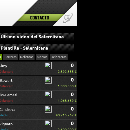
Contacto
Último video del Salernitana
Plantilla - Salernitana
s
Porteros
Defensas
Medios
Delanteros
0
Simy
2.392.555 €
Delantero
0
Stewart
1.000.000 €
Delantero
0
Ikwuemesi
1.068.689 €
Delantero
0
Candreva
40.715.767 €
Medio
0
Vignato
2.600.000 €
Medio