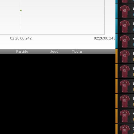
02:26:00.242
02:26:00.243
Partido
Jugó
Titular