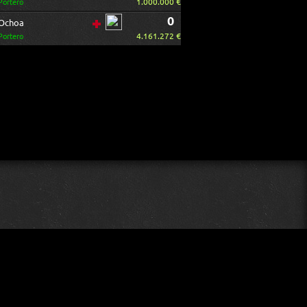
1.000.000 €
Portero
0
Ochoa
4.161.272 €
Portero