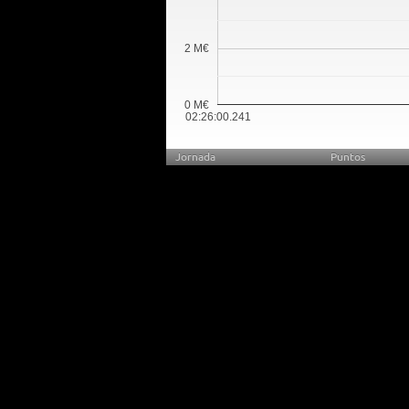
2 M€
0 M€
02:26:00.241
Jornada
Puntos