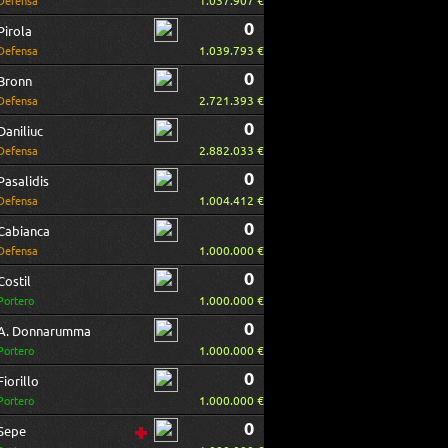
1.037.907 €
Defensa
0
Pirola
1.039.793 €
Defensa
0
Bronn
2.721.393 €
Defensa
0
Daniliuc
2.882.033 €
Defensa
0
Pasalidis
1.004.412 €
Defensa
0
Cabianca
1.000.000 €
Defensa
0
Costil
1.000.000 €
Portero
0
A. Donnarumma
1.000.000 €
Portero
0
Fiorillo
1.000.000 €
Portero
0
Sepe