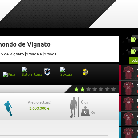
tmondo de Vignato
do de Vignato jornada a jornada
Todo
0
Precio actual:
cm
2.600.000 €
0
Kg
0