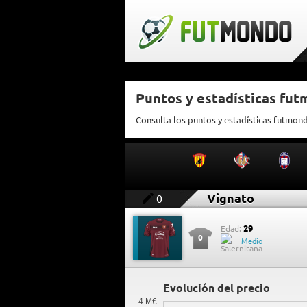
Puntos y estadísticas fu
Consulta los puntos y estadísticas futmon
Vignato
0
29
Edad:
0
Medio
Evolución del precio
4 M€