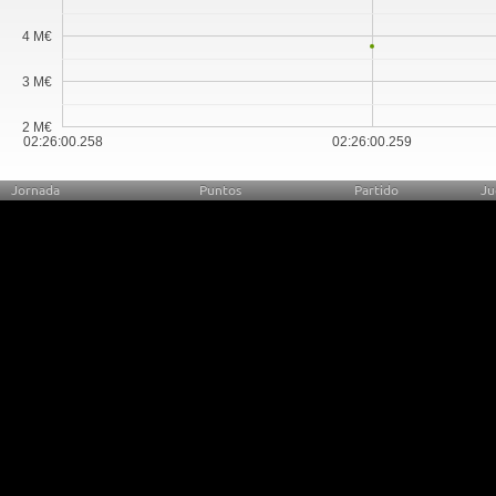
4 M€
3 M€
2 M€
02:26:00.258
02:26:00.259
Jornada
Puntos
Partido
Ju