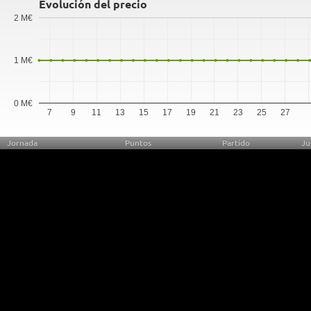
Evolución del precio
2 M€
1 M€
0 M€
7
9
11
13
15
17
19
21
23
25
27
Jornada
Puntos
Partido
Ju