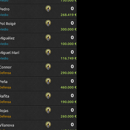
750.000 €
Medio
0
Pedro
268.419 €
Medio
0
Pol Roigé
300.000 €
Medio
0
Miguélez
100.000 €
Medio
0
Miguel Marí
116.749 €
Medio
0
Connor
290.000 €
Defensa
0
Peña
460.000 €
Defensa
0
Rafita
190.000 €
Defensa
0
Rojas
260.000 €
Defensa
0
Vilanova