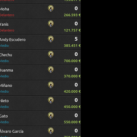
0
Moha
266.593 €
Delantero
0
Yanis
121.757 €
Delantero
5
Andy Escudero
385.451 €
Medio
0
Chechu
700.000 €
Medio
0
Juanma
370.000 €
Medio
0
Miñano
420.000 €
Medio
0
Nieto
450.000 €
Medio
0
Gato
550.000 €
Medio
0
Álvaro García