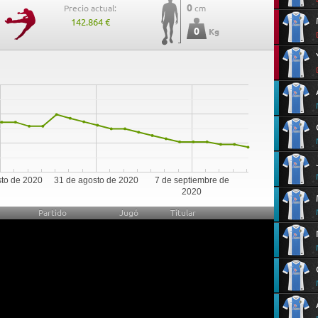
0
Precio actual:
cm
142.864 €
0
Kg
0
sto de 2020
31 de agosto de 2020
7 de septiembre de
2020
Partido
Jugó
Titular