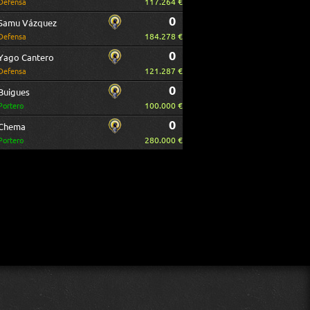
117.264 €
Defensa
0
Samu Vázquez
184.278 €
Defensa
0
Yago Cantero
121.287 €
Defensa
0
Buigues
100.000 €
Portero
0
Chema
280.000 €
Portero