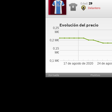
29
Edad:
0
Delantero
Evolución del precio
0,25
M€
0,2 M€
0,15
M€
0,1 M€
17 de agosto de 2020
24 de ago
Jornada
Puntos