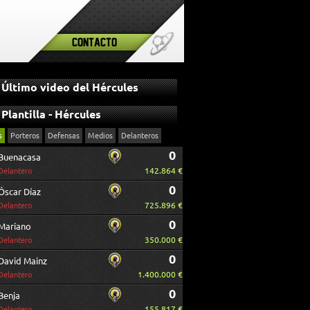
Contacto
Último video del Hércules
Plantilla - Hércules
s
Porteros
Defensas
Medios
Delanteros
0
Buenacasa
142.864 €
Delantero
0
Óscar Díaz
725.896 €
Delantero
0
Mariano
350.000 €
Delantero
0
David Mainz
1.400.000 €
Delantero
0
Benja
155.817 €
Delantero