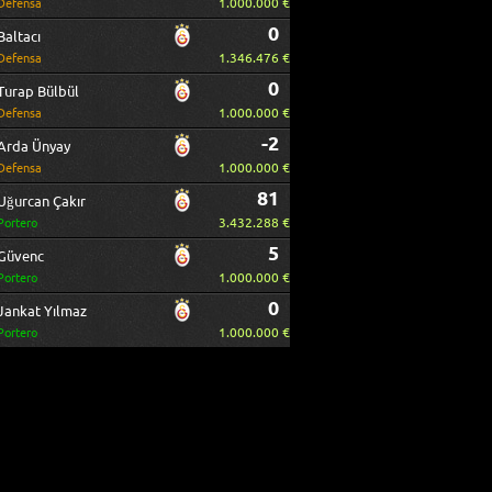
1.000.000 €
Defensa
0
Baltacı
1.346.476 €
Defensa
0
Turap Bülbül
1.000.000 €
Defensa
-2
Arda Ünyay
1.000.000 €
Defensa
81
Uğurcan Çakır
3.432.288 €
Portero
5
Güvenc
1.000.000 €
Portero
0
Jankat Yılmaz
1.000.000 €
Portero