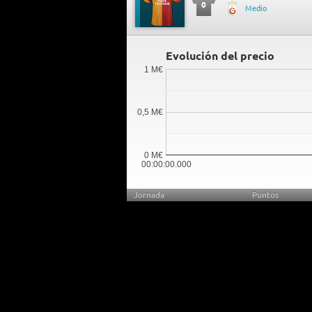
0
Medio
Evolución del precio
1 M€
0,5 M€
0 M€
00:00:00.000
Jornada
Puntos