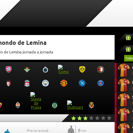
tmondo de Lemina
do de Lemina jornada a jornada
Todo
0
Precio actual:
cm