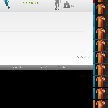
5.616.635 €
0
Kg
0
00:00:00.001
Partido
Jugó
Titular