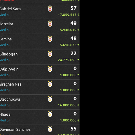
57
Gabriel Sara
17.859.517 €
Medio
49
Torreira
5.946.019 €
Medio
48
Lemina
5.616.635 €
Medio
22
Gündogan
24.775.096 €
Medio
0
Eyüp Aydın
1.000.000 €
Medio
0
Siraçhan Nas
1.000.000 €
Medio
0
Ugochukwu
16.000.000 €
Medio
0
Nhaga
1.000.000 €
Medio
55
Davinson Sánchez