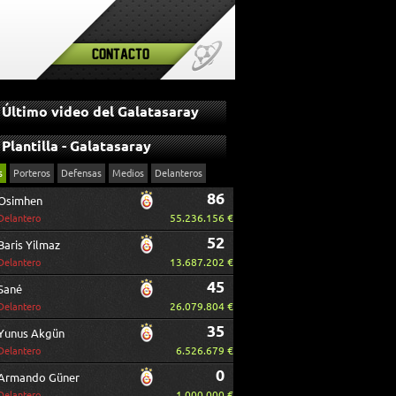
Contacto
Último video del Galatasaray
Plantilla - Galatasaray
s
Porteros
Defensas
Medios
Delanteros
86
Osimhen
55.236.156 €
Delantero
52
Baris Yilmaz
13.687.202 €
Delantero
45
Sané
26.079.804 €
Delantero
35
Yunus Akgün
6.526.679 €
Delantero
0
Armando Güner
1.000.000 €
Delantero