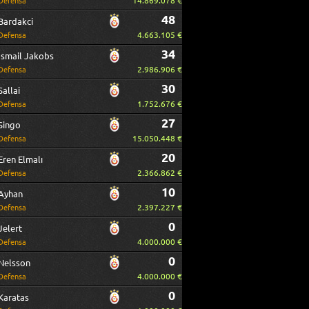
14.869.078 €
Defensa
48
Bardakci
4.663.105 €
Defensa
34
Ismail Jakobs
2.986.906 €
Defensa
30
Sallai
1.752.676 €
Defensa
27
Singo
15.050.448 €
Defensa
20
Eren Elmalı
2.366.862 €
Defensa
10
Ayhan
2.397.227 €
Defensa
0
Jelert
4.000.000 €
Defensa
0
Nelsson
4.000.000 €
Defensa
0
Karatas