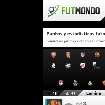
Puntos y estadísticas fu
Consulta los puntos y estadísticas futmon
Lemina
48
49
32
Edad: