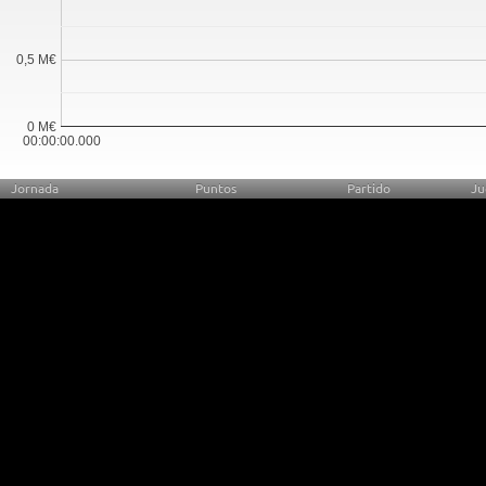
0,5 M€
0 M€
00:00:00.000
Jornada
Puntos
Partido
Ju