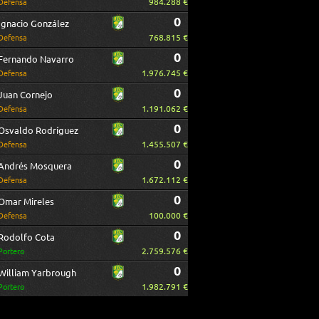
984.288 €
Defensa
0
Ignacio González
768.815 €
Defensa
0
Fernando Navarro
1.976.745 €
Defensa
0
Juan Cornejo
1.191.062 €
Defensa
0
Osvaldo Rodríguez
1.455.507 €
Defensa
0
Andrés Mosquera
1.672.112 €
Defensa
0
Omar Mireles
100.000 €
Defensa
0
Rodolfo Cota
2.759.576 €
Portero
0
William Yarbrough
1.982.791 €
Portero