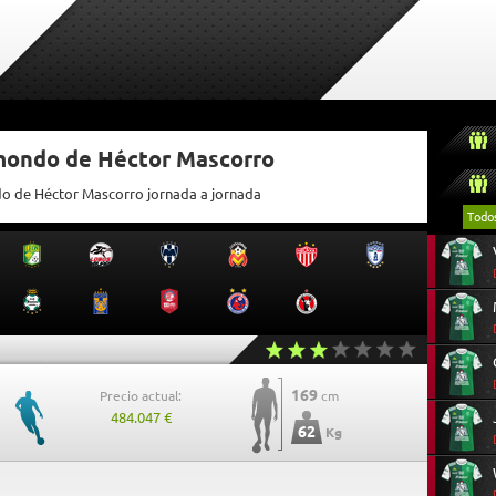
tmondo de Héctor Mascorro
do de Héctor Mascorro jornada a jornada
Todo
169
Precio actual:
cm
484.047 €
62
Kg