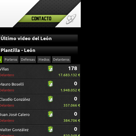
Contacto
Último video del León
Plantilla - León
s
Porteros
Defensas
Medios
Delanteros
178
Viñas
17.683.132 €
Delantero
0
Mauro Boselli
1.948.052 €
Delantero
0
Claudio González
357.066 €
Delantero
0
Juan José Calero
384.706 €
Delantero
0
Walter González
820.048 €
Delantero