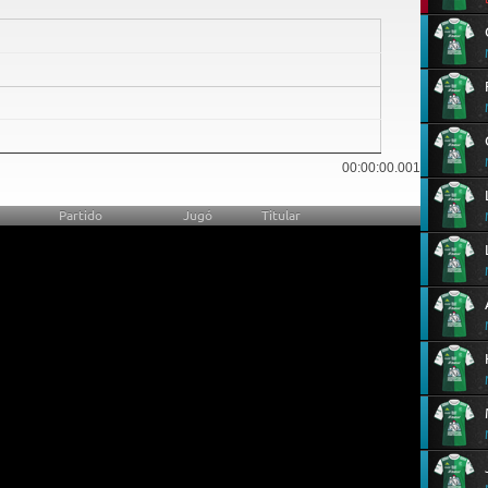
175
00:00:00.001
Partido
Jugó
Titular