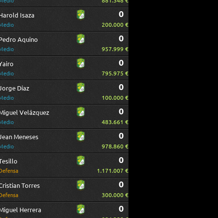
881.348 €
Medio
0
Harold Isaza
200.000 €
Medio
0
Pedro Aquino
957.999 €
Medio
0
Yairo
795.975 €
Medio
0
Jorge Díaz
100.000 €
Medio
0
Miguel Velázquez
483.661 €
Medio
0
Jean Meneses
978.860 €
Medio
0
Tesillo
1.171.007 €
Defensa
0
Cristian Torres
300.000 €
Defensa
0
Miguel Herrera