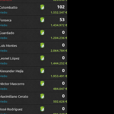
102
Colombatto
1.552.547 €
Medio
53
Fonseca
1.434.972 €
Medio
0
Guardado
1.204.236 €
Medio
0
Luis Montes
2.064.784 €
Medio
0
Leonel López
1.444.252 €
Medio
0
Alexander Mejía
1.953.491 €
Medio
0
Héctor Mascorro
484.047 €
Medio
0
Maximiliano Cerato
502.626 €
Medio
0
José Rodríguez