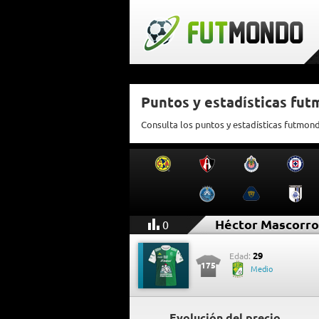
Puntos y estadísticas fu
Consulta los puntos y estadísticas futmon
Héctor Mascorro
0
29
Edad:
175
Medio
Evolución del precio