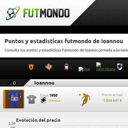
Puntos y estadísticas futmondo de Ioannou
Consulta los puntos y estadísticas futmondo de Ioannou jornada a jornad
Ioannou
0
Precio actual:
1930
Edad:
0
1.034.641 €
Defensa
Evolución del precio
1,04
M€