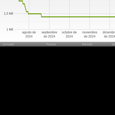
1,5 M€
1 M€
agosto de
septiembre
octubre de
noviembre
diciemb
2024
de 2024
2024
de 2024
de 202
Jornada
Puntos
Partido
Ju