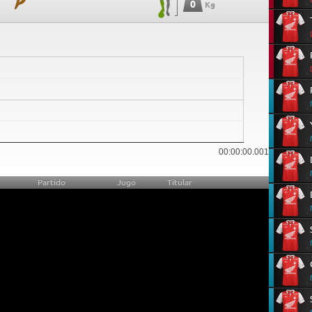
0
Kg
0
00:00:00.001
Partido
Jugó
Titular