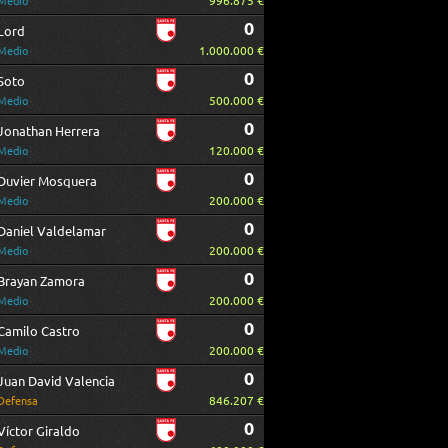
996.875 €
Medio
0
Lord
1.000.000 €
Medio
0
Soto
500.000 €
Medio
0
Jonathan Herrera
120.000 €
Medio
0
Duvier Mosquera
200.000 €
Medio
0
Daniel Valdelamar
200.000 €
Medio
0
Brayan Zamora
200.000 €
Medio
0
Camilo Castro
200.000 €
Medio
0
Juan David Valencia
846.207 €
Defensa
0
Víctor Giraldo