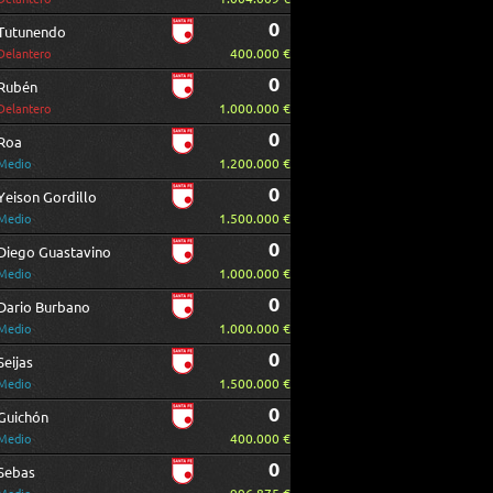
0
Tutunendo
400.000 €
Delantero
0
Rubén
1.000.000 €
Delantero
0
Roa
1.200.000 €
Medio
0
Yeison Gordillo
1.500.000 €
Medio
0
Diego Guastavino
1.000.000 €
Medio
0
Dario Burbano
1.000.000 €
Medio
0
Seijas
1.500.000 €
Medio
0
Guichón
400.000 €
Medio
0
Sebas