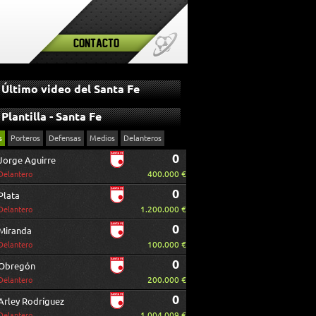
Contacto
Último video del Santa Fe
Plantilla - Santa Fe
s
Porteros
Defensas
Medios
Delanteros
0
Jorge Aguirre
400.000 €
Delantero
0
Plata
1.200.000 €
Delantero
0
Miranda
100.000 €
Delantero
0
Obregón
200.000 €
Delantero
0
Arley Rodríguez
1.004.009 €
Delantero