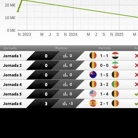
20 M€
10 M€
0 M€
N
2023
M
J
S
N
2024
M
J
S
N
2025
M
Jornada
Puntos
Partido
Ju
0
0
1 - 1
Jornada 1
0
0
0 - 0
Jornada 2
0
0
1 - 5
Jornada 3
0
0
3 - 2
Jornada 4
0
0
1 - 4
Jornada 5
3
-3
2 - 1
Jornada 6