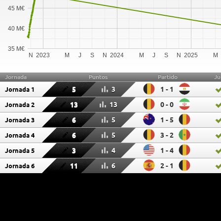
45 M€
40 M€
35 M€
N
2023
M
J
S
N
2024
M
J
S
N
2025
M
Jornada
Puntos
Partido
Ju
5
3
1 - 1
Jornada 1
13
13
0 - 0
Jornada 2
6
5
1 - 5
Jornada 3
6
5
3 - 2
Jornada 4
3
4
1 - 4
Jornada 5
11
6
2 - 1
Jornada 6