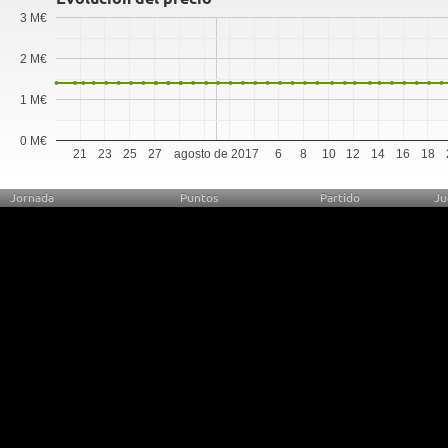
3 M€
2 M€
1 M€
0 M€
21
23
25
27
agosto de 2017
6
8
10
12
14
16
18
Jornada
Puntos
Partido
Ju