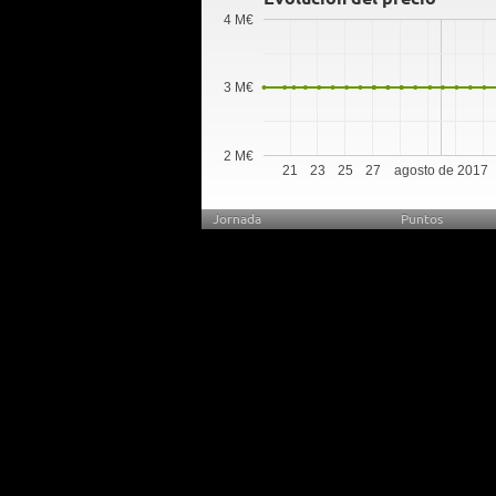
4 M€
3 M€
2 M€
21
23
25
27
agosto de 2017
Jornada
Puntos