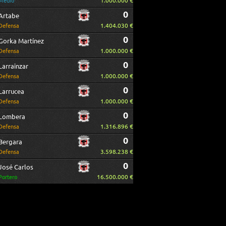
1.000.000 €
Medio
0
Artabe
1.404.030 €
Defensa
0
Gorka Martínez
1.000.000 €
Defensa
0
Larrainzar
1.000.000 €
Defensa
0
Larrucea
1.000.000 €
Defensa
0
Lombera
1.316.896 €
Defensa
0
Bergara
3.598.238 €
Defensa
0
José Carlos
16.500.000 €
Portero