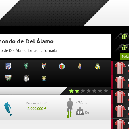
tmondo de Del Álamo
do de Del Álamo jornada a jornada
Todo
176
Precio actual:
cm
3.000.000 €
69
Kg