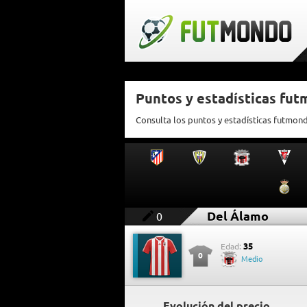
Puntos y estadísticas fu
Consulta los puntos y estadísticas futmon
Del Álamo
0
35
Edad:
0
Medio
Evolución del precio