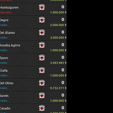
0
Muniozguren
1.000.000 €
Delantero
0
Degre
5.000.000 €
Medio
0
Del Álamo
3.000.000 €
Medio
0
Joseba Agirre
1.000.000 €
Medio
0
Tyson
3.493.983 €
Medio
0
Eraña
1.000.000 €
Medio
0
Del Olmo
9.732.511 €
Medio
0
Jarein
1.000.000 €
Medio
0
Casado