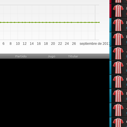
0
6
8
10
12
14
16
18
20
22
24
26
septiembre de 2017
Partido
Jugó
Titular