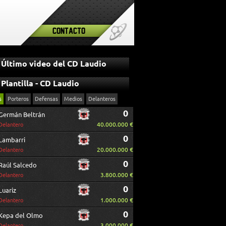
Contacto
Último video del CD Laudio
Plantilla - CD Laudio
s
Porteros
Defensas
Medios
Delanteros
0
Germán Beltrán
40.000.000 €
Delantero
0
Lambarri
20.000.000 €
Delantero
0
Raúl Salcedo
3.800.000 €
Delantero
0
Luariz
1.000.000 €
Delantero
0
Kepa del Olmo
3.000.000 €
Delantero