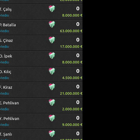
0
T. Çalış
8.000.000 €
Medio
0
P. Batalla
63.000.000 €
Medio
0
S. Çinaz
17.000.000 €
Medio
0
O. İpek
8.000.000 €
Medio
0
D. Kılıç
4.500.000 €
Medio
0
F. Kiraz
21.000.000 €
Medio
0
E. Pehlivan
2.000.000 €
Medio
0
Y. Pehlivan
9.000.000 €
Medio
0
T. Şanlı