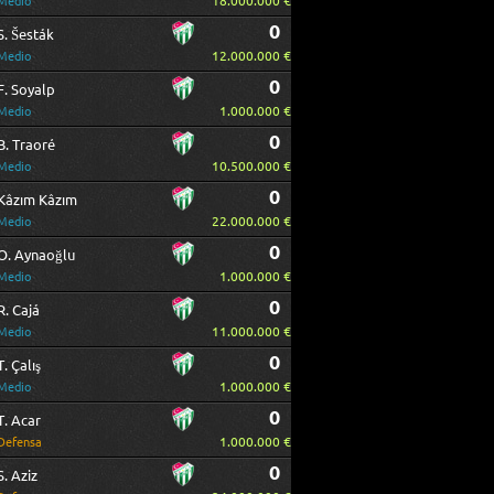
18.000.000 €
Medio
0
S. Šesták
12.000.000 €
Medio
0
F. Soyalp
1.000.000 €
Medio
0
B. Traoré
10.500.000 €
Medio
0
Kâzım Kâzım
22.000.000 €
Medio
0
O. Aynaoğlu
1.000.000 €
Medio
0
R. Cajá
11.000.000 €
Medio
0
T. Çalış
1.000.000 €
Medio
0
T. Acar
1.000.000 €
Defensa
0
S. Aziz