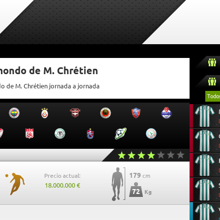
mondo de M. Chrétien
do de M. Chrétien jornada a jornada
Todo
179
Precio actual:
cm
18.000.000 €
72
Kg