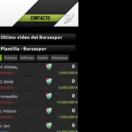
Contacto
Último video del Bursaspor
Plantilla - Bursaspor
s
Porteros
Defensas
Medios
Delanteros
0
M. Altıntaş
5.000.000 €
Delantero
0
O. Deniz
6.000.000 €
Delantero
0
Fernandão
15.000.000 €
Delantero
0
S. Yıldırım
7.000.000 €
Delantero
0
V. Şen
22.000.000 €
Medio