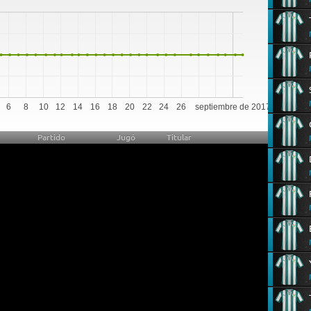
0
6
8
10
12
14
16
18
20
22
24
26
septiembre de 2017
Partido
Jugó
Titular