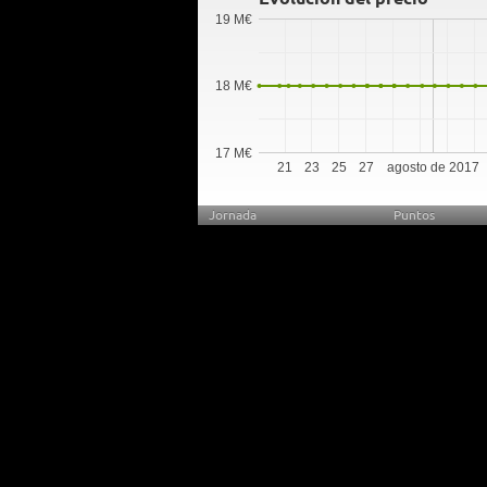
19 M€
18 M€
17 M€
21
23
25
27
agosto de 2017
Jornada
Puntos