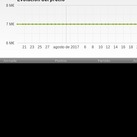
8 M€
7 M€
6 M€
21
23
25
27
agosto de 2017
6
8
10
12
14
16
18
Jornada
Puntos
Partido
Ju