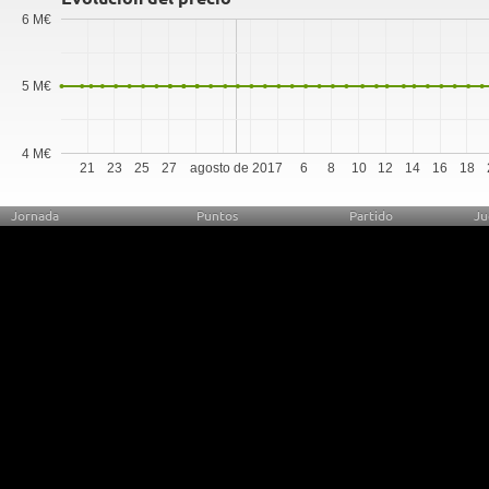
6 M€
5 M€
4 M€
21
23
25
27
agosto de 2017
6
8
10
12
14
16
18
Jornada
Puntos
Partido
Ju