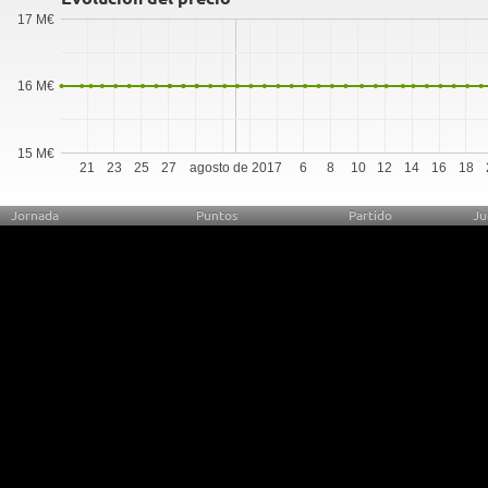
17 M€
16 M€
15 M€
21
23
25
27
agosto de 2017
6
8
10
12
14
16
18
Jornada
Puntos
Partido
Ju