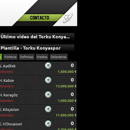
Contacto
Último video del Torku Konyaspor
Plantilla - Torku Konyaspor
s
Porteros
Defensas
Medios
Delanteros
0
S. Aydilek
1.000.000 €
Delantero
0
H. Kabze
13.000.000 €
Delantero
0
H. Karagöz
1.000.000 €
Delantero
0
E. Kılıçaslan
11.000.000 €
Delantero
0
E. N'Douassel
5.000.000 €
Delantero