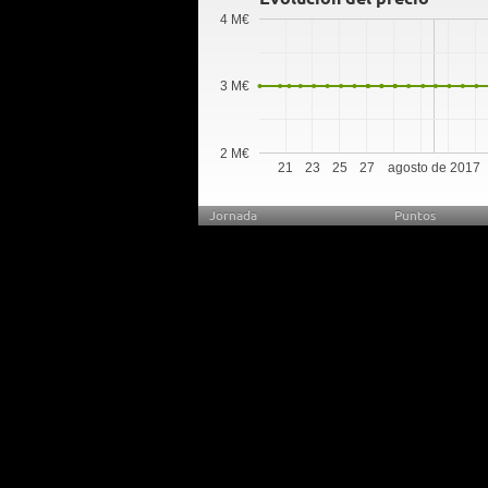
4 M€
3 M€
2 M€
21
23
25
27
agosto de 2017
Jornada
Puntos