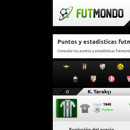
Puntos y estadísticas fut
Consulta los puntos y estadísticas futmond
K. Tarakçı
0
1945
Edad:
0
Portero
Evolución del precio