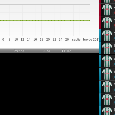
0
6
8
10
12
14
16
18
20
22
24
26
septiembre de 2017
Partido
Jugó
Titular