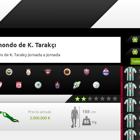
mondo de K. Tarakçı
o de K. Tarakçı jornada a jornada
Todo
188
Precio actual:
cm
3.000.000 €
85
Kg