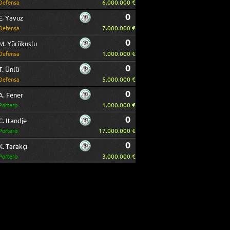
6.000.000 €
Defensa
0
E. Yavuz
7.000.000 €
Defensa
0
M. Yürükuslu
1.000.000 €
Defensa
0
T. Ünlü
5.000.000 €
Defensa
0
A. Fener
1.000.000 €
Portero
0
C. Itandje
17.000.000 €
Portero
0
K. Tarakçı
3.000.000 €
Portero