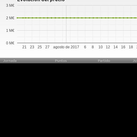
3 M€
2 M€
1 M€
0 M€
21
23
25
27
agosto de 2017
6
8
10
12
14
16
18
Jornada
Puntos
Partido
Ju