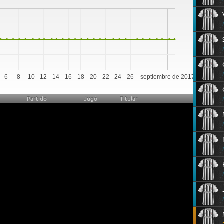
0
6
8
10
12
14
16
18
20
22
24
26
septiembre de 2017
Partido
Jugó
Titular