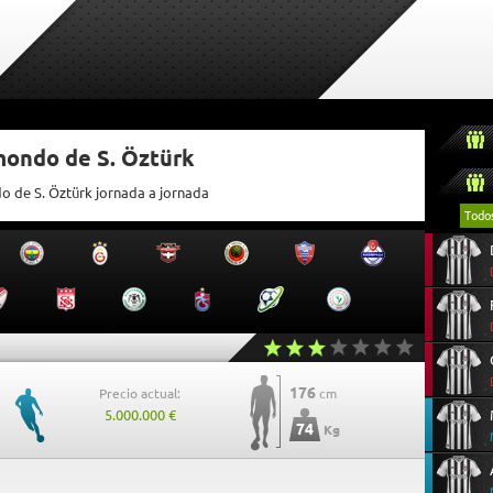
mondo de S. Öztürk
o de S. Öztürk jornada a jornada
Todo
176
Precio actual:
cm
5.000.000 €
74
Kg