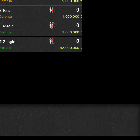
5.000.000 €
Defensa
0
S. Bilic
1.000.000 €
Defensa
0
E. Metin
1.000.000 €
Portero
0
T. Zengin
52.000.000 €
Portero