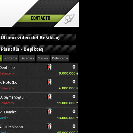
Contacto
Último video del Beşiktaş
Plantilla - Beşiktaş
s
Porteros
Defensas
Medios
Delanteros
0
Dentinho
9.000.000 €
Delantero
0
F. Hološko
6.000.000 €
Delantero
0
O. Şişmanoğlu
11.000.000 €
Delantero
0
M. Demirci
14.000.000 €
Medio
0
A. Hutchinson
45.000.000 €
Medio