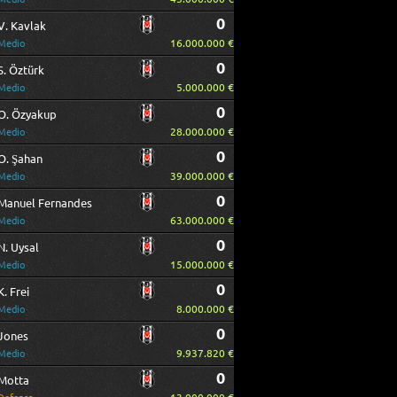
0
V. Kavlak
16.000.000 €
Medio
0
S. Öztürk
5.000.000 €
Medio
0
O. Özyakup
28.000.000 €
Medio
0
O. Şahan
39.000.000 €
Medio
0
Manuel Fernandes
63.000.000 €
Medio
0
N. Uysal
15.000.000 €
Medio
0
K. Frei
8.000.000 €
Medio
0
Jones
9.937.820 €
Medio
0
Motta