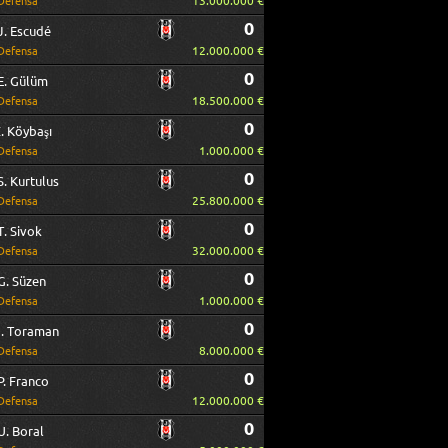
13.000.000 €
Defensa
0
J. Escudé
12.000.000 €
Defensa
0
E. Gülüm
18.500.000 €
Defensa
0
İ. Köybaşı
1.000.000 €
Defensa
0
S. Kurtulus
25.800.000 €
Defensa
0
T. Sivok
32.000.000 €
Defensa
0
G. Süzen
1.000.000 €
Defensa
0
I. Toraman
8.000.000 €
Defensa
0
P. Franco
12.000.000 €
Defensa
0
U. Boral