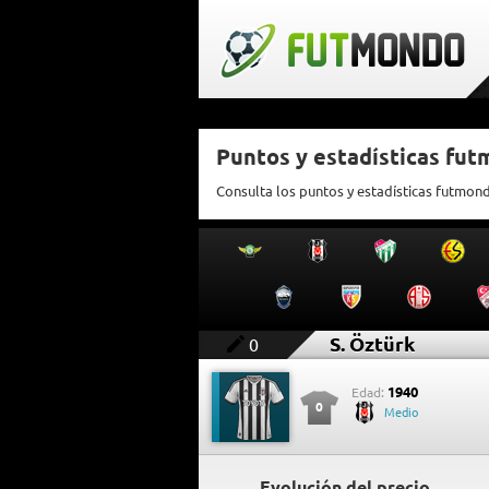
Puntos y estadísticas fut
Consulta los puntos y estadísticas futmond
S. Öztürk
0
1940
Edad:
0
Medio
Evolución del precio