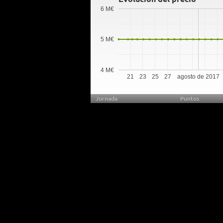
6 M€
5 M€
4 M€
21
23
25
27
agosto de 2017
Jornada
Puntos